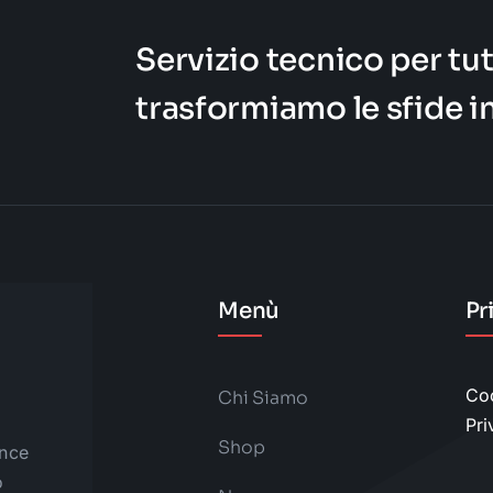
Servizio tecnico per tut
trasformiamo le sfide i
Menù
Pr
Coo
Chi Siamo
Pri
Shop
ince
o