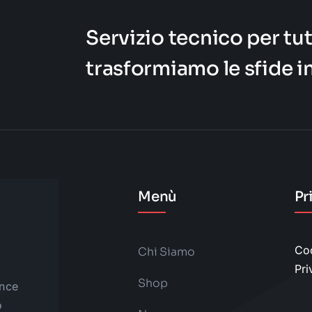
Servizio tecnico per tut
trasformiamo le sfide i
Menù
Pr
Coo
Chi Siamo
Pri
Shop
ince
o