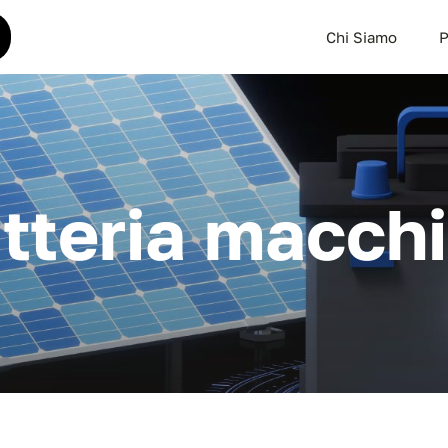
Chi Siamo
P
tteria macch